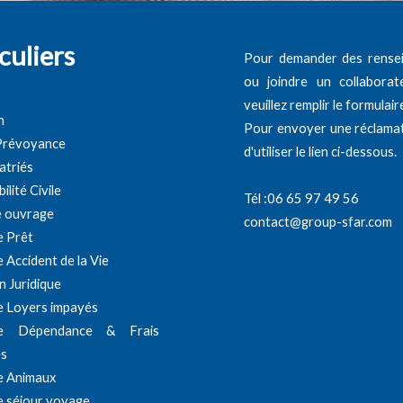
culiers
Pour demander des rense
ou joindre un collaborat
veuillez remplir le formulai
n
Pour envoyer une réclamat
 Prévoyance
d'utiliser le lien ci-dessous.
atriés
lité Civile
Tél :06 65 97 49 56
 ouvrage
contact@group-sfar.com
e Prêt
 Accident de la Vie
n Juridique
e Loyers impayés
ce Dépendance & Frais
es
e Animaux
 séjour voyage