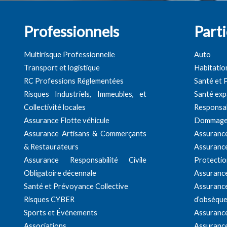
Professionnels
Parti
Multirisque Professionnelle
Auto
Transport et logistique
Habitatio
RC Professions Réglementées
Santé et
Risques Industriels, Immeubles, et
Santé exp
Collectivité locales
Responsabi
Assurance Flotte véhicule
Dommage
Assurance Artisans & Commerçants
Assuranc
& Restaurateurs
Assurance
Assurance Responsabilité Civile
Protectio
Obligatoire décennale
Assuranc
Santé et Prévoyance Collective
Assuran
Risques CYBER
d’obsèqu
Sports et Événements
Assuranc
Associations
Assurance