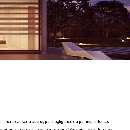
airement causer à autrui, par négligence ou par imprudence.
 vous avez la garde ou encore les objets que vous détenez.