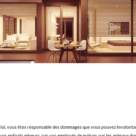
rès la loi, vous êtes responsable des dommages que vous pouvez involont
s enfnats mineurs, par vos employés de maison, par les animaux dont